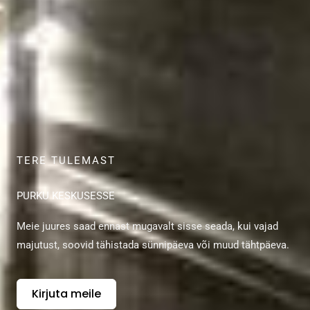
TERE TULEMAST
PURKU KESKUSESSE
Meie juures saad ennast mugavalt sisse seada, kui vajad
majutust, soovid tähistada sünnipäeva või muud tähtpäeva.
Kirjuta meile